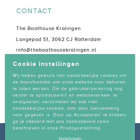
CONTACT
The Boathouse Kralingen
Langepad 51, 3062 CJ Rotterdam
info@theboathousekralingen.nl
Events: +31 (0)6 1567 0200
Cookie instellingen
Locatie: +31 (0)10 20 37 827
Wij maken gebruik van noodzakelijke cookies om
de basisfuncties van onze website naar behoren
te laten werken. Om de gebruikerservaring nog
verder te optimaliseren en websiteverkeer te
analyseren, verzamelen wij ook niet-
noodzakelijke cookies, mits daar toestemming
voor gegeven is. Door op ‘Accepteren’ te klikken
ga je akkoord met ons cookiebeleid zoals
beschreven in onze Privacyverklaring.
© 2026 The Boathouse Kralingen
|
Instellingen